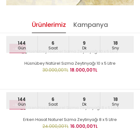
Ürünlerimiz
Kampanya
144
6
9
17
Gün
Saat
Dk
Sny
-40%
Hüsnübey Natürel Sızma Zeytinyağı 10 x 5 Litre
30.000,00TL
18.000,00TL
144
6
9
17
Gün
Saat
Dk
Sny
-33%
Erken Hasat Naturel Sızma Zeytinyağı 8 x 5 Litre
24.000,00TL
16.000,00TL